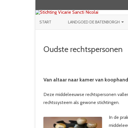
START
LANDGOED DE BATENBORGH
LANDGOEDGEBIEDEN
Oudste rechtspersonen
KAPEL
ZONNEPARK
BEHEER EN EXPLOITATIE
Van altaar naar kamer van koophand
PUBLICATIES LANDGOED
Deze middeleeuwse rechtspersonen vallen p
rechtssysteem als gewone stichtingen.
In de pra
middeleeu