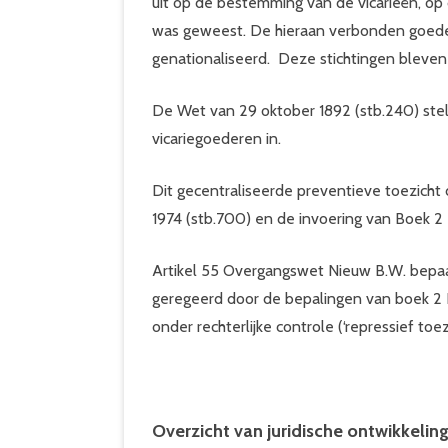
uit op de bestemming van de vicarieën, op d
was geweest. De hieraan verbonden goeder
genationaliseerd. Deze stichtingen bleve
De Wet van 29 oktober 1892 (stb.240) ste
vicariegoederen in.
Dit gecentraliseerde preventieve toezicht
1974 (stb.700) en de invoering van Boek 2 
Artikel 55 Overgangswet Nieuw B.W. bepaal
geregeerd door de bepalingen van boek 2 
onder rechterlijke controle (‘repressief toezi
Overzicht van juridische ontwikkeling