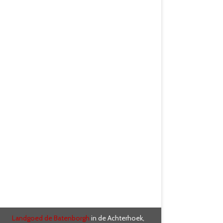
Landgoed de Batenborgh
in de Achterhoek,