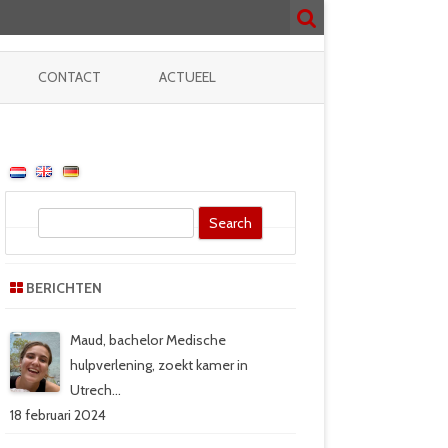
CONTACT
ACTUEEL
UR
*
S
e
NNING
a
BERICHTEN
r
c
h
Maud, bachelor Medische
hulpverlening, zoekt kamer in
Utrech…
18 februari 2024